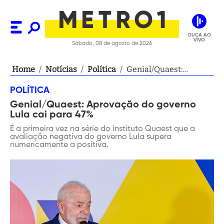
OUÇA AO
VIVO
Sábado, 08 de agosto de 2026
Home
/
Notícias
/
Política
/
Genial/Quaest:
Aprovação do governo
POLÍTICA
Lula cai para 47%
Genial/Quaest: Aprovação do governo
Lula cai para 47%
É a primeira vez na série do instituto Quaest que a
avaliação negativa do governo Lula supera
numericamente a positiva.