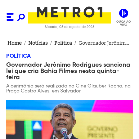
OUÇA AO
VIVO
Sábado, 08 de agosto de 2026
Home
/
Notícias
/
Política
/
Governador Jerônimo
Rodrigues sanciona lei
POLÍTICA
que cria Bahia Filmes
Governador Jerônimo Rodrigues sanciona
nesta quinta-feira
lei que cria Bahia Filmes nesta quinta-
feira
A cerimônia será realizada no Cine Glauber Rocha, na
Praça Castro Alves, em Salvador