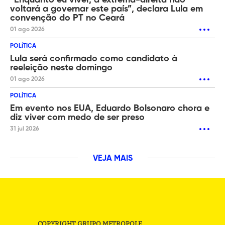
“Enquanto eu viver, a extrema-direita não
voltará a governar este país”, declara Lula em
convenção do PT no Ceará
01 ago 2026
POLÍTICA
Lula será confirmado como candidato à
reeleição neste domingo
01 ago 2026
POLÍTICA
Em evento nos EUA, Eduardo Bolsonaro chora e
diz viver com medo de ser preso
31 jul 2026
VEJA MAIS
COPYRIGHT GRUPO METROPOLE