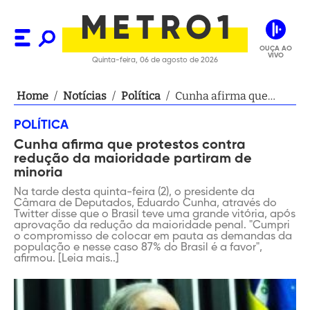
OUÇA AO
VIVO
Quinta-feira, 06 de agosto de 2026
Home
/
Notícias
/
Política
/
Cunha afirma que
protestos contra
POLÍTICA
redução da maioridade
Cunha afirma que protestos contra
partiram de minoria
redução da maioridade partiram de
minoria
Na tarde desta quinta-feira (2), o presidente da
Câmara de Deputados, Eduardo Cunha, através do
Twitter disse que o Brasil teve uma grande vitória, após
aprovação da redução da maioridade penal. "Cumpri
o compromisso de colocar em pauta as demandas da
população e nesse caso 87% do Brasil é a favor",
afirmou. [Leia mais..]