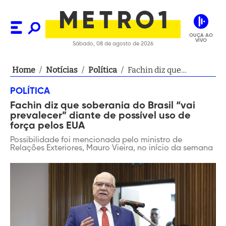
OUÇA AO
VIVO
Sábado, 08 de agosto de 2026
Home
/
Notícias
/
Política
/
Fachin diz que
soberania do Brasil
POLÍTICA
“vai prevalecer” diante
Fachin diz que soberania do Brasil “vai
de possível uso de
prevalecer” diante de possível uso de
força pelos EUA
força pelos EUA
Possibilidade foi mencionada pelo ministro de
Relações Exteriores, Mauro Vieira, no início da semana