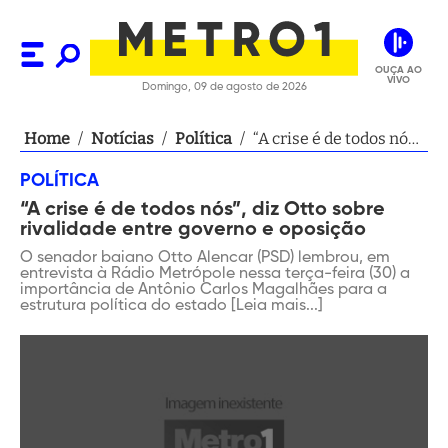
OUÇA AO
VIVO
Domingo, 09 de agosto de 2026
Home
/
Notícias
/
Política
/
“A crise é de todos nós”,
diz Otto sobre
POLÍTICA
rivalidade entre
“A crise é de todos nós”, diz Otto sobre
governo e oposição
rivalidade entre governo e oposição
O senador baiano Otto Alencar (PSD) lembrou, em
entrevista à Rádio Metrópole nessa terça-feira (30) a
importância de Antônio Carlos Magalhães para a
estrutura política do estado [Leia mais...]