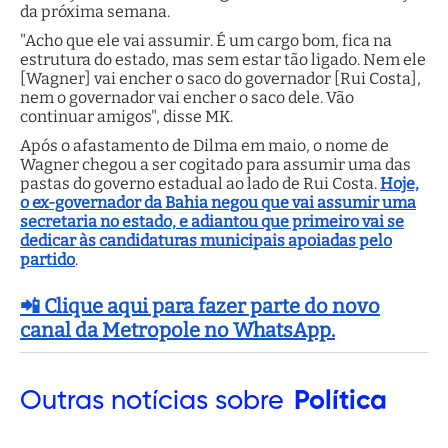
da próxima semana.
"Acho que ele vai assumir. É um cargo bom, fica na
estrutura do estado, mas sem estar tão ligado. Nem ele
[Wagner] vai encher o saco do governador [Rui Costa],
nem o governador vai encher o saco dele. Vão
continuar amigos", disse MK.
Após o afastamento de Dilma em maio, o nome de
Wagner chegou a ser cogitado para assumir uma das
pastas do governo estadual ao lado de Rui Costa.
Hoje,
o ex-governador da Bahia negou que vai assumir uma
secretaria no estado, e adiantou que primeiro vai se
dedicar às candidaturas municipais apoiadas pelo
partido
.
📲 Clique aqui para fazer parte do novo
canal da Metropole no WhatsApp.
Outras
notícias sobre
Política