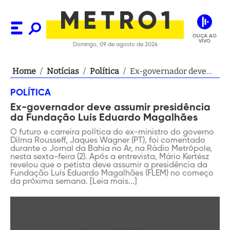
OUÇA AO
VIVO
Domingo, 09 de agosto de 2026
Home
/
Notícias
/
Política
/
Ex-governador deve
assumir presidência
POLÍTICA
da Fundação Luís
Ex-governador deve assumir presidência
Eduardo Magalhães
da Fundação Luís Eduardo Magalhães
O futuro e carreira política do ex-ministro do governo
Dilma Rousseff, Jaques Wagner (PT), foi comentado
durante o Jornal da Bahia no Ar, na Rádio Metrópole,
nesta sexta-feira (2). Após a entrevista, Mário Kertész
revelou que o petista deve assumir a presidência da
Fundação Luís Eduardo Magalhães (FLEM) no começo
da próxima semana. [Leia mais...]