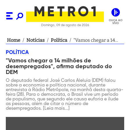
OUÇA AO
VIVO
Domingo, 09 de agosto de 2026
Home
/
Notícias
/
Política
/
"Vamos chegar a 14
milhões de
POLÍTICA
desempregados",
"Vamos chegar a 14 milhões de
afirma deputado do
desempregados", afirma deputado do
DEM
DEM
O deputado federal José Carlos Aleluia (DEM) falou
sobre a economia e política nacional, durante
entrevista à Rádio Metrópole, na manhã desta quarta-
feira (28). Para o democrata, o Brasil vive um período
de populismo, que segundo ele causa euforia e ilude
as pessoas, além de citar o número de
desempregados. [Leia mais...]