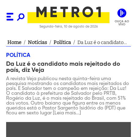
OUÇA AO
VIVO
Segunda-feira, 10 de agosto de 2026
Home
/
Notícias
/
Política
/
Da Luz é o candidato
mais rejeitado do país,
POLÍTICA
diz Veja
Da Luz é o candidato mais rejeitado do
país, diz Veja
A revista Veja publicou nesta quinta-feira uma
pesquisa mostrando os candidatos mais rejeitados do
país. E Salvador tem o campeão em rejeição: Da Luz!
O candidato à prefeitura de Salvador pelo PRTB,
Rogério da Luz, é o mais rejeitado do Brasil, com 51%
dos votos. Outro baiano que figura entre os menos
queridos está o Pastor Sargento Isidório do (PDT) que
ficou em sexto lugar [Leia mais...]