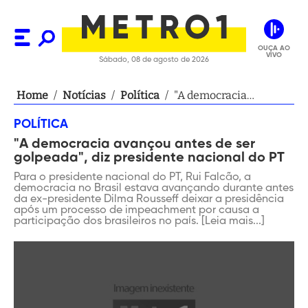
OUÇA AO
VIVO
Sábado, 08 de agosto de 2026
Home
/
Notícias
/
Política
/
"A democracia
avançou antes de ser
POLÍTICA
golpeada", diz
"A democracia avançou antes de ser
presidente nacional do
golpeada", diz presidente nacional do PT
PT
Para o presidente nacional do PT, Rui Falcão, a
democracia no Brasil estava avançando durante antes
da ex-presidente Dilma Rousseff deixar a presidência
após um processo de impeachment por causa a
participação dos brasileiros no país. [Leia mais...]