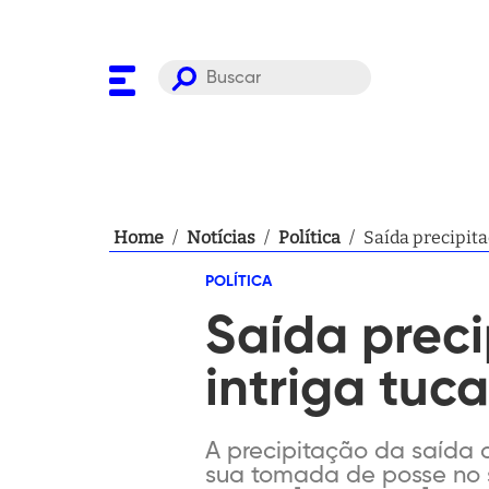
Home
/
Notícias
/
Política
/
Saída precipita
POLÍTICA
Saída preci
intriga tuc
A precipitação da saída d
sua tomada de posse no s