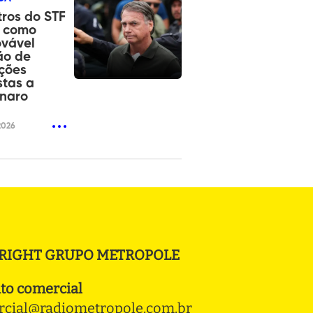
tros do STF
 como
ovável
ão de
ições
tas a
onaro
2026
RIGHT GRUPO METROPOLE
to comercial
cial@radiometropole.com.br