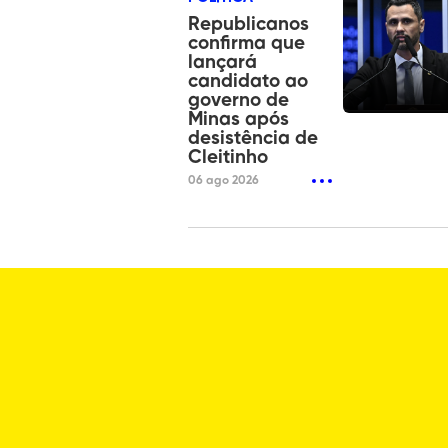
Republicanos
confirma que
lançará
candidato ao
governo de
Minas após
desistência de
Cleitinho
06 ago 2026