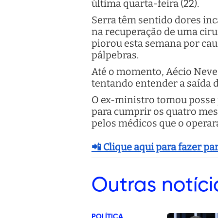
última quarta-feira (22).
Serra têm sentido dores in
na recuperação de uma ciru
piorou esta semana por cau
pálpebras.
Até o momento, Aécio Neves
tentando entender a saída d
O ex-ministro tomou posse 
para cumprir os quatro mes
pelos médicos que o operar
📲 Clique aqui para fazer p
Outras
notíci
POLÍTICA