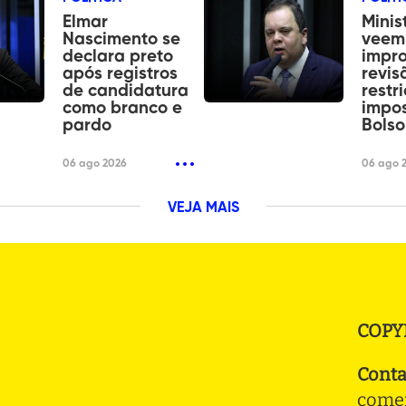
Elmar
Minis
Nascimento se
veem
declara preto
impr
após registros
revis
de candidatura
restr
como branco e
impos
pardo
Bols
06 ago 2026
06 ago 
VEJA MAIS
COPY
Conta
comer