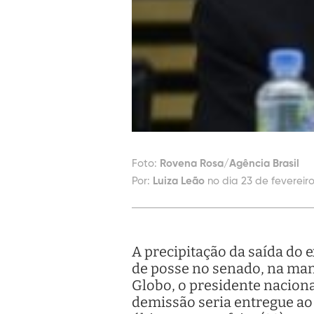
Foto:
Rovena Rosa/Agência Brasil
Por:
Luiza Leão
no dia 23 de fevereiro
A precipitação da saída do 
de posse no senado, na manh
Globo, o presidente nacion
demissão seria entregue ao