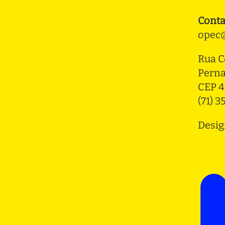
Conta
opec@
Rua C
Pern
CEP 4
(71) 
Desig