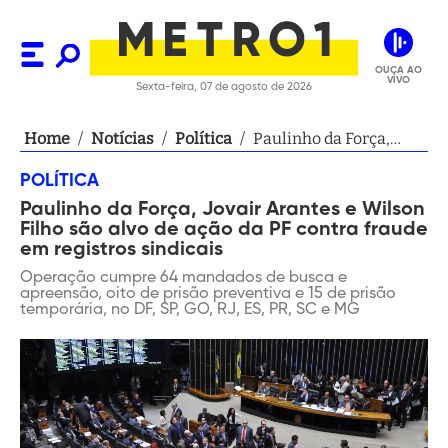
OUÇA AO
VIVO
Sexta-feira, 07 de agosto de 2026
Home
/
Notícias
/
Política
/
Paulinho da Força,
Jovair Arantes e
POLÍTICA
Wilson Filho são alvo
Paulinho da Força, Jovair Arantes e Wilson
de ação da PF contra
Filho são alvo de ação da PF contra fraude
fraude em registros
em registros sindicais
sindicais
Operação cumpre 64 mandados de busca e
apreensão, oito de prisão preventiva e 15 de prisão
temporária, no DF, SP, GO, RJ, ES, PR, SC e MG