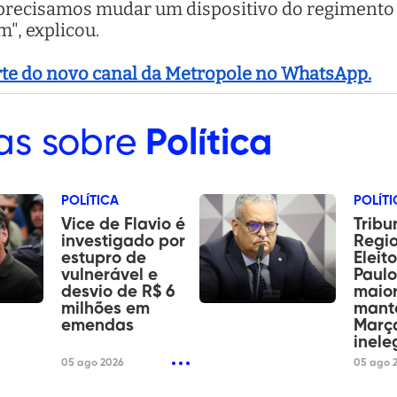
precisamos mudar um dispositivo do regimento 
m", explicou.
arte do novo canal da Metropole no WhatsApp.
as sobre
Política
POLÍTICA
POLÍTI
Vice de Flavio é
Tribu
investigado por
Regi
estupro de
Eleit
vulnerável e
Paulo
desvio de R$ 6
maior
milhões em
mant
emendas
Març
inele
05 ago 2026
05 ago 