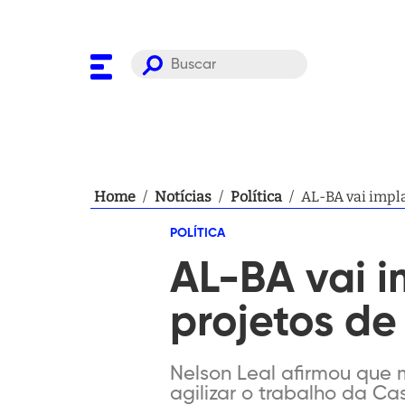
Home
/
Notícias
/
Política
/
AL-BA vai impla
POLÍTICA
AL-BA vai i
projetos de 
Nelson Leal afirmou que 
agilizar o trabalho da Ca