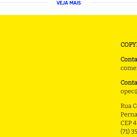
VEJA MAIS
COPY
Conta
comer
Conta
opec@
Rua C
Pern
CEP 4
(71) 