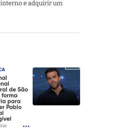
interno e adquirir um
CA
nal
onal
oral de São
 forma
ia para
er Pablo
al
gível
2026