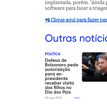
implantada, porém. "Ainda 
software para fazer a triage
📲 Clique aqui para fazer p
Outras
notíci
POLÍTICA
Defesa de
Bolsonaro pede
autorização
para ex-
presidente
receber visita
dos filhos no
Dia dos Pais
05 ago 2026