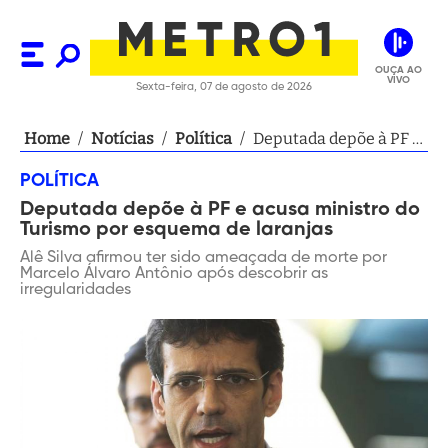
OUÇA AO
VIVO
Sexta-feira, 07 de agosto de 2026
Home
/
Notícias
/
Política
/
Deputada depõe à PF e
acusa ministro do
POLÍTICA
Turismo por esquema
Deputada depõe à PF e acusa ministro do
de laranjas
Turismo por esquema de laranjas
Alê Silva afirmou ter sido ameaçada de morte por
Marcelo Álvaro Antônio após descobrir as
irregularidades