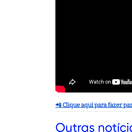
📲 Clique aqui para fazer p
Outras
notíci