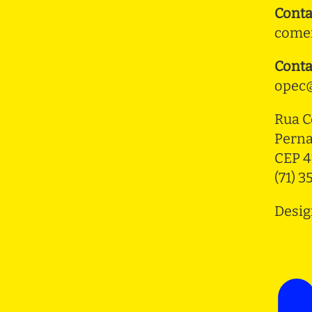
Conta
comer
Conta
opec@
Rua C
Pern
CEP 4
(71) 
Desig