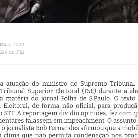
24 às 12:32
024 às 17:52
), a atuação do ministro do Supremo Tribunal 
ribunal Superior Eleitoral (TSE) durante a el
matéria do jornal Folha de S.Paulo. O texto
 Eleitoral, de forma não oficial, para produç
 STF. A reportagem dividiu opiniões, fez com
amentares falassem em impeachment. O assunto 
de o jornalista Bob Fernandes afirmou que a mob
m clima que não permita condenação nos proc