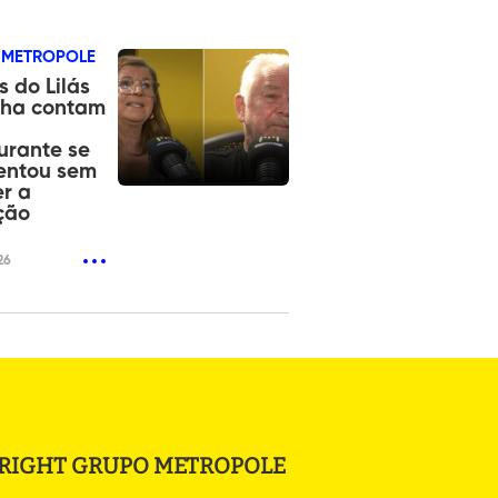
 METROPOLE
s do Lilás
nha contam
urante se
entou sem
r a
ção
26
RIGHT GRUPO METROPOLE