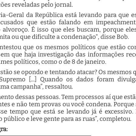
ões reveladas pelo jornal.
a-Geral da República está levando para que e
acusados que estão falando em impeachmen
 o alvoroço. É isso que eles buscam, porque el
ita ou que dificulte a condenação", disse Bob.
testou que os mesmos políticos que estão co
sem que haja investigação das informações re
imes políticos, como o de 8 de janeiro.
stão se opondo e tentando atacar? Os mesmos 
Supremo [...] Quando os dados foram divul
ma campanha”, ressaltou.
nto dessas pessoas. Tem processos aí que estão
entes e não tem provas ou você condena. Porque 
se tempo que está se levando já é excessivo. 
 público e leve gente para as ruas”, completou.
ra: