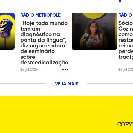
RÁDIO METROPOLE
RÁDIO
"Hoje todo mundo
Sócio
tem um
Cozi
diagnóstico na
como
ponta da língua",
resta
diz organizadora
reinv
de seminário
perde
sobre
tradi
desmedicalização
24 jul 2026
24 jul 20
VEJA MAIS
COPY