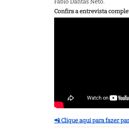
Fábio Dantas Neto.
Confira a entrevista comple
📲 Clique aqui para fazer p