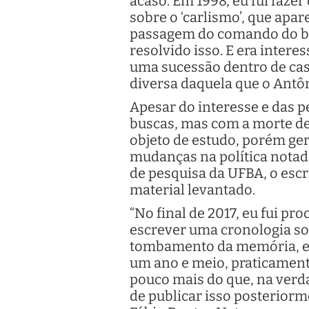
acaso. Em 1998, eu fui fazer
sobre o ‘carlismo’, que apa
passagem do comando do bas
resolvido isso. E era inter
uma sucessão dentro de casa
diversa daquela que o Antôn
Apesar do interesse e das p
buscas, mas com a morte de 
objeto de estudo, porém ger
mudanças na política notad
de pesquisa da UFBA, o escri
material levantado.
“No final de 2017, eu fui p
escrever uma cronologia sob
tombamento da memória, e o
um ano e meio, praticament
pouco mais do que, na verdad
de publicar isso posteriorme