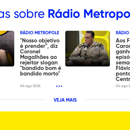
as sobre
Rádio Metropo
RÁDIO METROPOLE
RÁDIO
"Nosso objetivo
Aos F
é prender", diz
Caro
Coronel
ganh
Magalhães ao
episó
rejeitar slogan
sema
"bandido bom é
Flávi
bandido morto"
ponto
Cent
04 ago 2026
04 ago 
VEJA MAIS