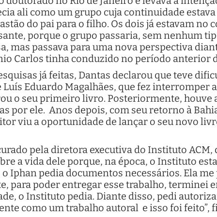
 o doutorado no Rio de Janeiro e levava a intenç
recia ali como um grupo cuja continuidade estav
tão do pai para o filho. Os dois já estavam no 
essante, porque o grupo passaria, sem nenhum tip
, mas passava para uma nova perspectiva diante
io Carlos tinha conduzido no período anterior d
esquisas já feitas, Dantas declarou que teve difi
Luís Eduardo Magalhães, que fez interromper a e
ou o seu primeiro livro. Posteriormente, houve 
as por ele. Anos depois, com seu retorno à Bahi
tor viu a oportunidade de lançar o seu novo livr
rocurado pela diretora executiva do Instituto A
re a vida dele porque, na época, o Instituto e
 Iphan pedia documentos necessários. Ela me pr
e, para poder entregar esse trabalho, terminei 
e, o Instituto pedia. Diante disso, pedi autoriza
nte como um trabalho autoral e isso foi feito”, f