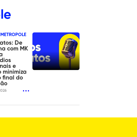
le
 METROPOLE
atos: De
na com MK
a
dios
nais e
o minimiza
 final do
rão
2026