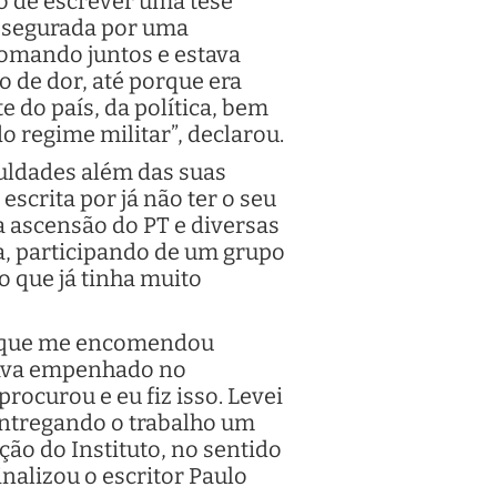
ão de escrever uma tese
a segurada por uma
comando juntos e estava
o de dor, até porque era
 do país, da política, bem
o regime militar”, declarou.
culdades além das suas
scrita por já não ter o seu
a ascensão do PT e diversas
a, participando de um grupo
o que já tinha muito
CM, que me encomendou
stava empenhado no
ocurou e eu fiz isso. Levei
entregando o trabalho um
ção do Instituto, no sentido
inalizou o escritor Paulo