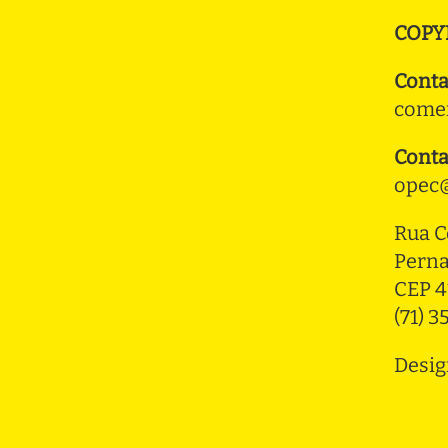
COPY
Conta
comer
Conta
opec@
Rua C
Pern
CEP 4
(71) 
Desig