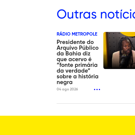
Outras
notíci
RÁDIO METROPOLE
Presidente do
Arquivo Público
da Bahia diz
que acervo é
“fonte primária
da verdade”
sobre a história
negra
04 ago 2026