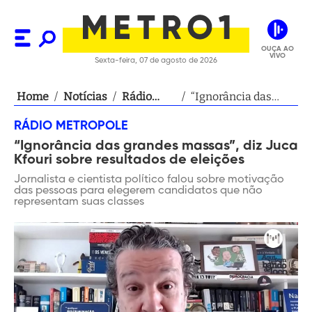
OUÇA AO
VIVO
Sexta-feira, 07 de agosto de 2026
Home
/
Notícias
/
Rádio
/
“Ignorância das
Metropole
grandes massas”,
RÁDIO METROPOLE
diz Juca Kfouri
“Ignorância das grandes massas”, diz Juca
sobre resultados de
Kfouri sobre resultados de eleições
eleições
Jornalista e cientista político falou sobre motivação
das pessoas para elegerem candidatos que não
representam suas classes