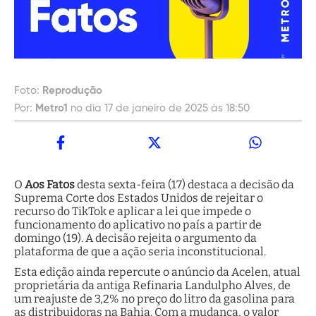
Foto:
Reprodução
Por:
Metro1
no dia 17 de janeiro de 2025 às 18:50
O
Aos Fatos
desta sexta-feira (17) destaca a decisão da
Suprema Corte dos Estados Unidos de rejeitar o
recurso do TikTok e aplicar a lei que impede o
funcionamento do aplicativo no país a partir de
domingo (19). A decisão rejeita o argumento da
plataforma de que a ação seria inconstitucional.
Esta edição ainda repercute o anúncio da Acelen, atual
proprietária da antiga Refinaria Landulpho Alves, de
um reajuste de 3,2% no preço do litro da gasolina para
as distribuidoras na Bahia. Com a mudança, o valor