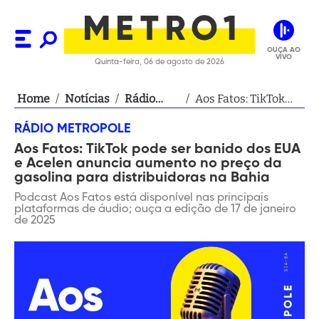
OUÇA AO
VIVO
Quinta-feira, 06 de agosto de 2026
Home
/
Notícias
/
Rádio
/
Aos Fatos: TikTok
Metropole
pode ser banido dos
RÁDIO METROPOLE
EUA e Acelen
Aos Fatos: TikTok pode ser banido dos EUA
anuncia aumento
e Acelen anuncia aumento no preço da
no preço da
gasolina para distribuidoras na Bahia
gasolina para
Podcast Aos Fatos está disponível nas principais
distribuidoras na
plataformas de áudio; ouça a edição de 17 de janeiro
Bahia
de 2025