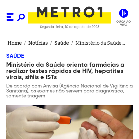
OUÇA AO
VIVO
Segunda-feira, 10 de agosto de 2026
Home
/
Notícias
/
Saúde
/
Ministério da Saúde
orienta farmácias a
SAÚDE
realizar testes rápidos
Ministério da Saúde orienta farmácias a
de HIV, hepatites virais,
realizar testes rápidos de HIV, hepatites
sífilis e ISTs
virais, sífilis e ISTs
De acordo com Anvisa (Agência Nacional de Vigilância
Sanitária), os exames não servem para diagnóstico,
somente triagem