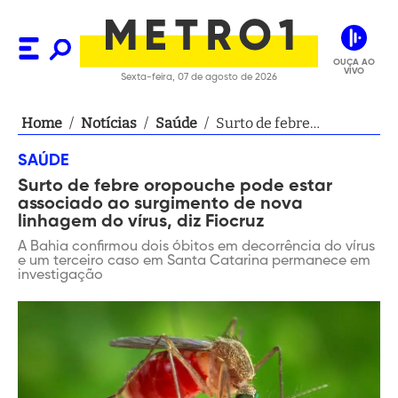
OUÇA AO
VIVO
Sexta-feira, 07 de agosto de 2026
Home
/
Notícias
/
Saúde
/
Surto de febre
oropouche pode estar
SAÚDE
associado ao
Surto de febre oropouche pode estar
surgimento de nova
associado ao surgimento de nova
linhagem do vírus, diz
linhagem do vírus, diz Fiocruz
Fiocruz
A Bahia confirmou dois óbitos em decorrência do vírus
e um terceiro caso em Santa Catarina permanece em
investigação