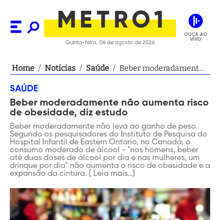
OUÇA AO
VIVO
Quinta-feira, 06 de agosto de 2026
Home
/
Notícias
/
Saúde
/
Beber moderadamente
não aumenta risco de
SAÚDE
obesidade, diz estudo
Beber moderadamente não aumenta risco
de obesidade, diz estudo
Beber moderadamente não leva ao ganho de peso.
Segundo os pesquisadores do Instituto de Pesquisa do
Hospital Infantil de Eastern Ontario, no Canadá, o
consumo moderado de álcool - "nos homens, beber
até duas doses de álcool por dia e nas mulheres, um
drinque por dia" não aumenta o risco de obesidade e a
expansão da cintura. [ Leia mais…]