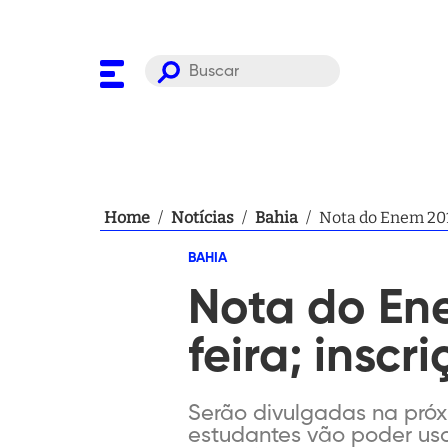
Home
/
Notícias
/
Bahia
/
Nota do Enem 2015
BAHIA
Nota do En
feira; insc
Serão divulgadas na próxi
estudantes vão poder usa