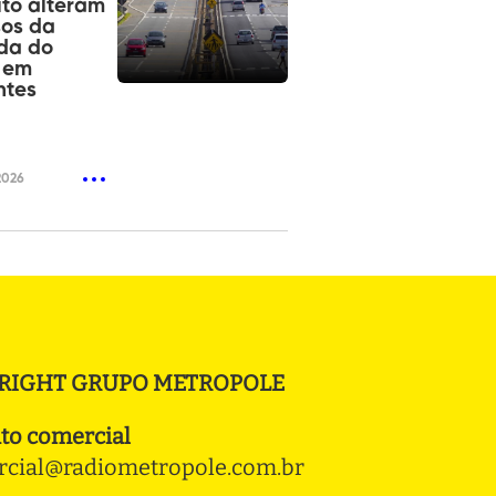
ito alteram
sos da
da do
 em
ntes
2026
RIGHT GRUPO METROPOLE
to comercial
cial@radiometropole.com.br