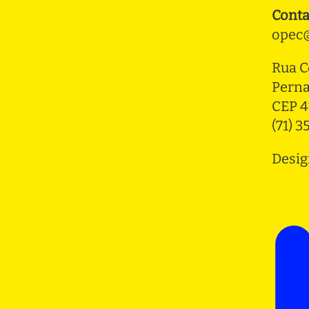
Conta
opec@
Rua C
Pern
CEP 4
(71) 
Desig