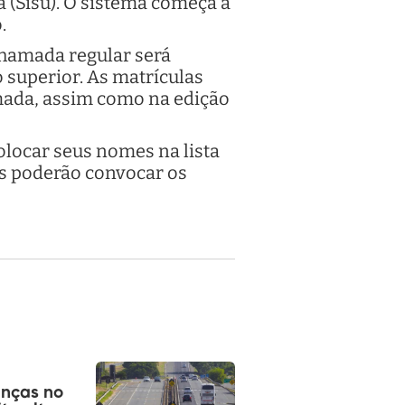
 (Sisu). O sistema começa a
.
chamada regular será
o superior. As matrículas
mada, assim como na edição
locar seus nomes na lista
ões poderão convocar os
nças no