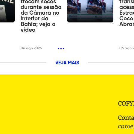
trocam socos
trâns
durante sessão
aces
da Câmara no
Estra
interior da
Coco
Bahia; veja o
Abra
vídeo
06 ago 2026
06 ago 
VEJA MAIS
COPY
Conta
comer