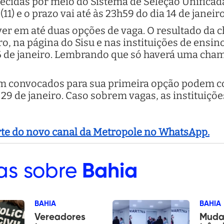
ecidas por meio do Sistema de Seleção Unificada
1) e o prazo vai até às 23h59 do dia 14 de janeiro
ver em até duas opções de vaga. O resultado da 
ro, na página do Sisu e nas instituições de ensin
26 de janeiro. Lembrando que só haverá uma cha
m convocados para sua primeira opção podem co
e 29 de janeiro. Caso sobrem vagas, as instituiç
arte do novo canal da Metropole no WhatsApp.
as sobre
Bahia
BAHIA
BAHIA
Vereadores
Muda