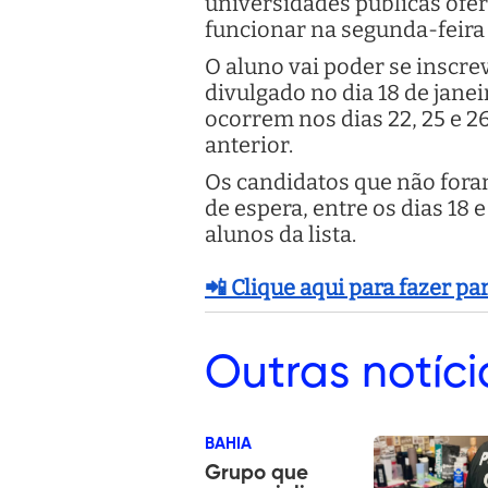
universidades públicas ofer
funcionar na segunda-feira (1
O aluno vai poder se inscre
divulgado no dia 18 de janei
ocorrem nos dias 22, 25 e 
anterior.
Os candidatos que não fora
de espera, entre os dias 18 
alunos da lista.
📲 Clique aqui para fazer p
Outras
notíci
BAHIA
Grupo que