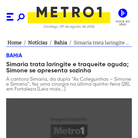
OUÇA AO
VIVO
Domingo, 09 de agosto de 2026
Home
/
Notícias
/
Bahia
/
Simaria trata laringite e
traqueite aguda; Simone
BAHIA
se apresenta sozinha
Simaria trata laringite e traqueite aguda;
Simone se apresenta sozinha
A cantora Simaria, da dupla “As Coleguinhas – Simone
e Simaria”, fez uma cirurgia na última quinta-feira (28),
em Fortaleza [Leia mais...]