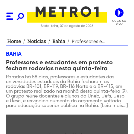
OUÇA AO
VIVO
Sexta-feira, 07 de agosto de 2026
Home
/
Notícias
/
Bahia
/
Professores e
estudantes em protesto
BAHIA
fecham rodovias nesta
Professores e estudantes em protesto
quinta-feira
fecham rodovias nesta quinta-feira
Parados há 58 dias, professores e estudantes das
universidades estaduais da Bahia fecharam as
rodovias BR-101, BR-119, BR-116 Norte e a BR-415, em
um protesto realizado na manhã desta quinta-feira (9).
O grupo reúne docentes e alunos da Uneb, Uefs, Uesb
e Uesc, e reivindica aumento do orçamento voltado
para educação superior pública na Bahia. [Leia mais...]