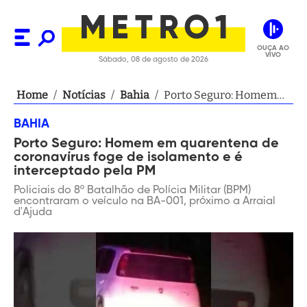
OUÇA AO
VIVO
Sábado, 08 de agosto de 2026
Home
/
Notícias
/
Bahia
/
Porto Seguro: Homem
em quarentena de
BAHIA
coronavírus foge de
Porto Seguro: Homem em quarentena de
isolamento e é
coronavírus foge de isolamento e é
interceptado pela PM
interceptado pela PM
Policiais do 8º Batalhão de Polícia Militar (BPM)
encontraram o veículo na BA-001, próximo a Arraial
d'Ajuda