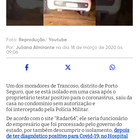
Foto:
Reprodução/ Youtube
Por:
Juliana Almirante
no dia 18 de março de 2020 às
09:06
Um dos moradores de Trancoso, distrito de Porto
Seguro, que se está isolado em uma casa após o
proprietário testar positivo para o coronavirus, saiu da
casa no condomínio sem autorização e
foi interceptado pela Polícia Militar.
De acordo com o site "Radar64", ele seria funcionário
do empresário que foi processado pelo governo do
estado, por também descumprir o isolamento,
depois
de ter diagnóstico positivo para Covid-19, no Hospital