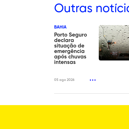
Outras
notíci
BAHIA
Porto Seguro
declara
situação de
emergência
após chuvas
intensas
05 ago 2026