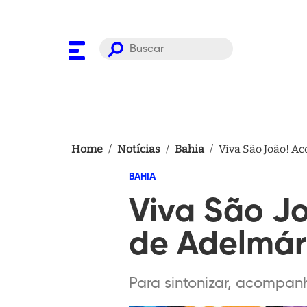
Home
/
Notícias
/
Bahia
/
Viva São João! A
BAHIA
Viva São J
de Adelmár
Para sintonizar, acompa