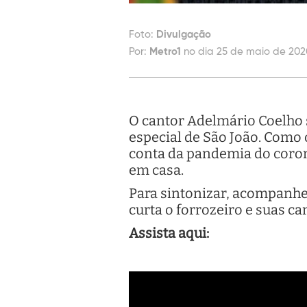
Foto:
Divulgação
Por:
Metro1
no dia 25 de maio de 202
O cantor Adelmário Coelho s
especial de São João. Como 
conta da pandemia do coron
em casa.
Para sintonizar, acompanh
curta o forrozeiro e suas can
Assista aqui: