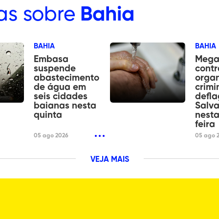
as sobre
Bahia
BAHIA
BAHIA
Embasa
Mega
suspende
contr
abastecimento
orga
de água em
crimi
seis cidades
defl
baianas nesta
Salv
quinta
nesta
feira
05 ago 2026
05 ago 
VEJA MAIS