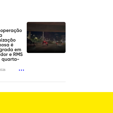
operação
a
nização
nosa é
agrada em
ador e RMS
 quarta-
2026