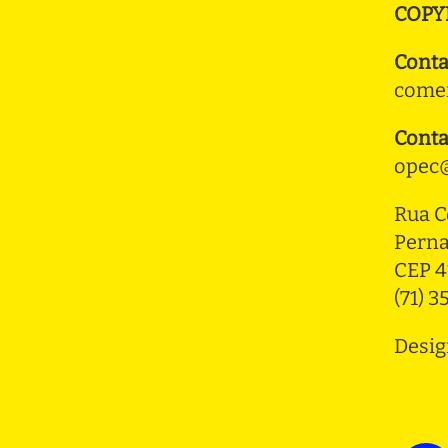
COPY
Conta
comer
Conta
opec@
Rua C
Pern
CEP 4
(71) 
Desig