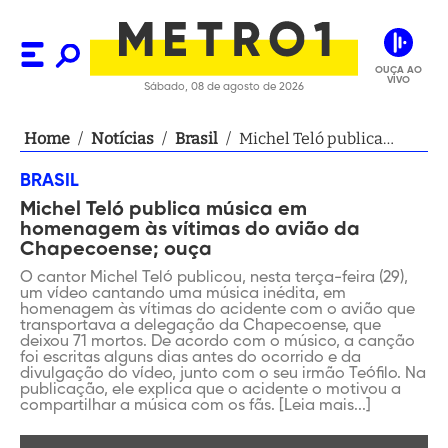
OUÇA AO
VIVO
Sábado, 08 de agosto de 2026
Home
/
Notícias
/
Brasil
/
Michel Teló publica
música em homenagem
BRASIL
às vítimas do avião da
Michel Teló publica música em
Chapecoense; ouça
homenagem às vítimas do avião da
Chapecoense; ouça
O cantor Michel Teló publicou, nesta terça-feira (29),
um vídeo cantando uma música inédita, em
homenagem às vítimas do acidente com o avião que
transportava a delegação da Chapecoense, que
deixou 71 mortos. De acordo com o músico, a canção
foi escritas alguns dias antes do ocorrido e da
divulgação do vídeo, junto com o seu irmão Teófilo. Na
publicação, ele explica que o acidente o motivou a
compartilhar a música com os fãs. [Leia mais...]