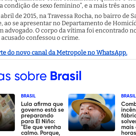
a condição de sexo feminino”, e a mais três anos
abril de 2015, na Travessa Rocha, no bairro de S
me, ao se apresentar no Departamento de Homicíd
advogado. O corpo da vítima foi encontrado n
O acusado confessou o crime.
arte do novo canal da Metropole no WhatsApp.
as sobre
Brasil
BRASIL
BRASIL
Lula afirma que
Comb
governo está se
incên
preparando
fábri
para El Niño:
solve
"Ele que venha
mais 
calmo. Porque,
hora