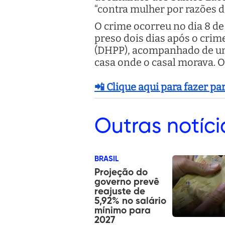
“contra mulher por razões d
O crime ocorreu no dia 8 de 
preso dois dias após o cri
(DHPP), acompanhado de um 
casa onde o casal morava. 
📲 Clique aqui para fazer p
Outras
notíci
BRASIL
Projeção do
governo prevê
reajuste de
5,92% no salário
mínimo para
2027