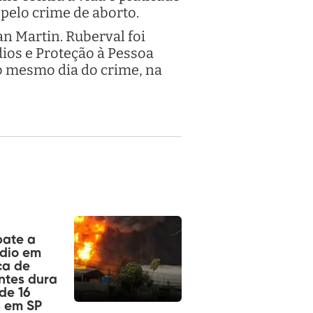
 pelo crime de aborto.
an Martin. Ruberval foi
ios e Proteção à Pessoa
o mesmo dia do crime, na
ate a
dio em
ca de
ntes dura
de 16
s em SP