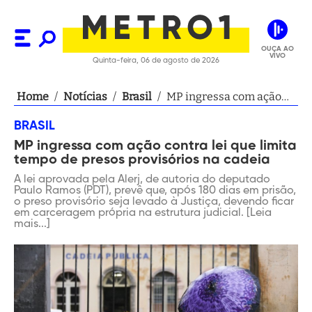
OUÇA AO
VIVO
Quinta-feira, 06 de agosto de 2026
Home
/
Notícias
/
Brasil
/
MP ingressa com ação
contra lei que limita
BRASIL
tempo de presos
MP ingressa com ação contra lei que limita
provisórios na cadeia
tempo de presos provisórios na cadeia
A lei aprovada pela Alerj, de autoria do deputado
Paulo Ramos (PDT), prevê que, após 180 dias em prisão,
o preso provisório seja levado à Justiça, devendo ficar
em carceragem própria na estrutura judicial. [Leia
mais...]