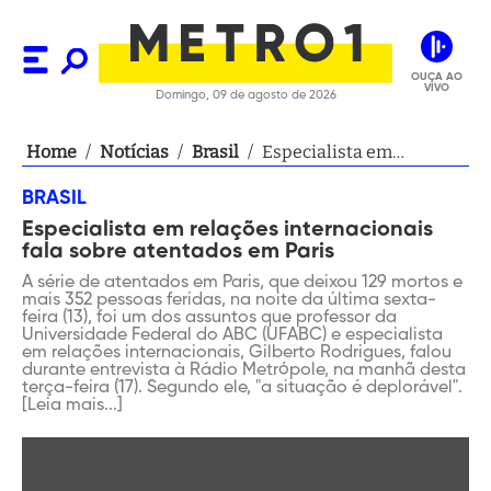
OUÇA AO
VIVO
Domingo, 09 de agosto de 2026
Home
/
Notícias
/
Brasil
/
Especialista em
relações internacionais
BRASIL
fala sobre atentados em
Especialista em relações internacionais
Paris
fala sobre atentados em Paris
A série de atentados em Paris, que deixou 129 mortos e
mais 352 pessoas feridas, na noite da última sexta-
feira (13), foi um dos assuntos que professor da
Universidade Federal do ABC (UFABC) e especialista
em relações internacionais, Gilberto Rodrigues, falou
durante entrevista à Rádio Metrópole, na manhã desta
terça-feira (17). Segundo ele, "a situação é deplorável".
[Leia mais...]