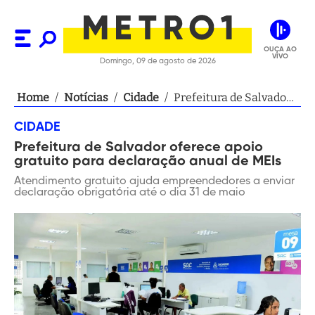
OUÇA AO
VIVO
Domingo, 09 de agosto de 2026
Home
/
Notícias
/
Cidade
/
Prefeitura de Salvador
oferece apoio gratuito
CIDADE
para declaração anual
Prefeitura de Salvador oferece apoio
de MEIs
gratuito para declaração anual de MEIs
Atendimento gratuito ajuda empreendedores a enviar
declaração obrigatória até o dia 31 de maio