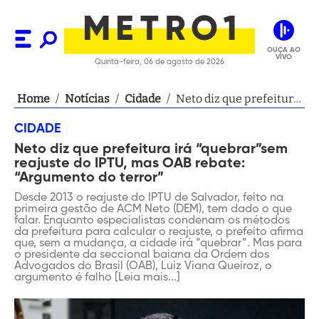
OUÇA AO
VIVO
Quinta-feira, 06 de agosto de 2026
Home
/
Notícias
/
Cidade
/
Neto diz que prefeitura
irá “quebrar”sem
CIDADE
reajuste do IPTU, mas
Neto diz que prefeitura irá “quebrar”sem
OAB rebate:
reajuste do IPTU, mas OAB rebate:
“Argumento do terror”
“Argumento do terror”
Desde 2013 o reajuste do IPTU de Salvador, feito na
primeira gestão de ACM Neto (DEM), tem dado o que
falar. Enquanto especialistas condenam os métodos
da prefeitura para calcular o reajuste, o prefeito afirma
que, sem a mudança, a cidade irá “quebrar”. Mas para
o presidente da seccional baiana da Ordem dos
Advogados do Brasil (OAB), Luiz Viana Queiroz, o
argumento é falho [Leia mais...]