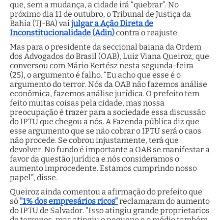
que, sem a mudança, a cidade irá “quebrar”. No
próximo dia 11 de outubro, o Tribunal de Justiça da
Bahia (TJ-BA) vai
julgar a Ação Direta de
Inconstitucionalidade (Adin)
contra o reajuste.
Mas para o presidente da seccional baiana da Ordem
dos Advogados do Brasil (OAB), Luiz Viana Queiroz, que
conversou com Mário Kertész nesta segunda-feira
(25), o argumento é falho. “Eu acho que esse é o
argumento do terror. Nós da OAB não fazemos análise
econômica, fazemos análise jurídica. O prefeito tem
feito muitas coisas pela cidade, mas nossa
preocupação é trazer para a sociedade essa discussão
do IPTU que chegou a nós. A Fazenda pública diz que
esse argumento que se não cobrar o IPTU será o caos
não procede. Se cobrou injustamente, terá que
devolver. No fundo é importante a OAB se manifestar a
favor da questão jurídica e nós consideramos o
aumento improcedente. Estamos cumprindo nosso
papel”, disse.
Queiroz ainda comentou a afirmação do prefeito que
só
"1% dos empresários ricos"
reclamaram do aumento
do IPTU de Salvador. "Isso atingiu grande proprietarios
de terrenos, mas atingiu o pequeno e o médio também.