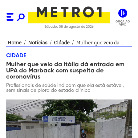
OUÇA AO
VIVO
Sábado, 08 de agosto de 2026
Home
/
Notícias
/
Cidade
/
Mulher que veio da
Itália dá entrada em
CIDADE
UPA do Marback com
Mulher que veio da Itália dá entrada em
suspeita de
UPA do Marback com suspeita de
coronavírus
coronavírus
Profissionais de saúde indicam que ela está estável,
sem sinais de piora do estado clínico