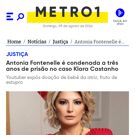
OUÇA AO
VIVO
Domingo, 09 de agosto de 2026
Home
/
Notícias
/
Justiça
/
Antonia Fontenelle é
condenada a três anos
JUSTIÇA
de prisão no caso Klara
Antonia Fontenelle é condenada a três
Castanho
anos de prisão no caso Klara Castanho
Youtuber expôs doação de bebê da atriz, fruto de
estupro