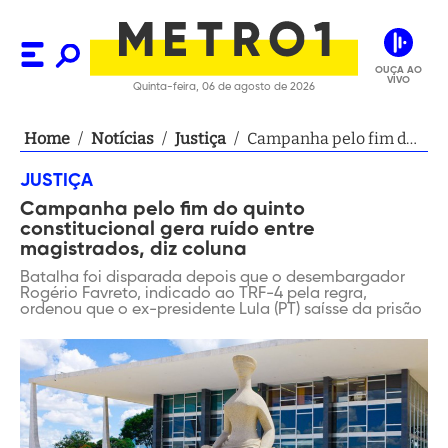
OUÇA AO
VIVO
Quinta-feira, 06 de agosto de 2026
Home
/
Notícias
/
Justiça
/
Campanha pelo fim do
quinto constitucional
JUSTIÇA
gera ruído entre
Campanha pelo fim do quinto
magistrados, diz coluna
constitucional gera ruído entre
magistrados, diz coluna
Batalha foi disparada depois que o desembargador
Rogério Favreto, indicado ao TRF-4 pela regra,
ordenou que o ex-presidente Lula (PT) saísse da prisão