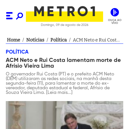
OUÇA AO
VIVO
Domingo, 09 de agosto de 2026
Home
/
Notícias
/
Política
/
ACM Neto e Rui Costa
lamentam morte de
POLÍTICA
Afrísio Vieira Lima
ACM Neto e Rui Costa lamentam morte de
Afrísio Vieira Lima
O governador Rui Costa (PT) e o prefeito ACM Neto
(DEM) utilizaram as redes sociais, na manhã desta
segunda-feira (11), para lamentar a morte do ex-
vereador, deputado estadual e federal, Afrísio de
Souza Vieira Lima. [Leia mais...]