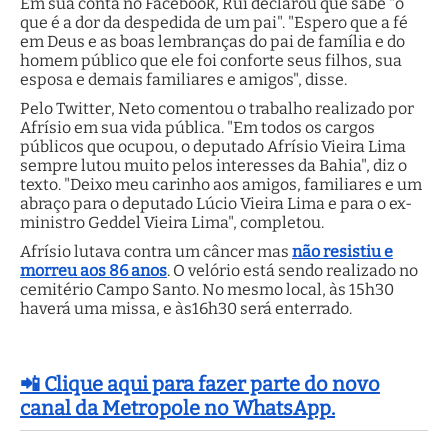
Em sua conta no Facebook, Rui declarou que sabe "o
que é a dor da despedida de um pai". "Espero que a fé
em Deus e as boas lembranças do pai de família e do
homem público que ele foi conforte seus filhos, sua
esposa e demais familiares e amigos", disse.
Pelo Twitter, Neto comentou o trabalho realizado por
Afrísio em sua vida pública. "Em todos os cargos
públicos que ocupou, o deputado Afrísio Vieira Lima
sempre lutou muito pelos interesses da Bahia", diz o
texto. "Deixo meu carinho aos amigos, familiares e um
abraço para o deputado Lúcio Vieira Lima e para o ex-
ministro Geddel Vieira Lima", completou.
Afrísio lutava contra um câncer mas
não resistiu e
morreu aos 86 anos
. O velório está sendo realizado no
cemitério Campo Santo. No mesmo local, às 15h30
haverá uma missa, e às16h30 será enterrado.
📲 Clique aqui para fazer parte do novo
canal da Metropole no WhatsApp.