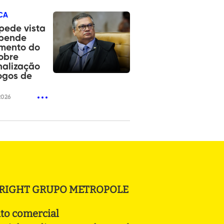
CA
pede vista
spende
amento do
obre
nalização
ogos de
2026
RIGHT GRUPO METROPOLE
to comercial