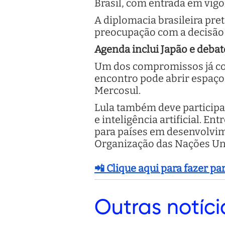
Brasil, com entrada em vigo
A diplomacia brasileira pr
preocupação com a decisão e
Agenda inclui Japão e deba
Um dos compromissos já con
encontro pode abrir espaço 
Mercosul.
Lula também deve participa
e inteligência artificial. 
para países em desenvolvim
Organização das Nações Un
📲 Clique aqui para fazer p
Outras
notíci