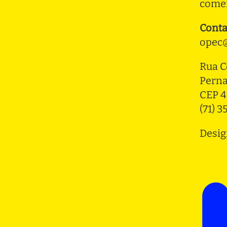
comer
Conta
opec@
Rua C
Pern
CEP 4
(71) 
Desig