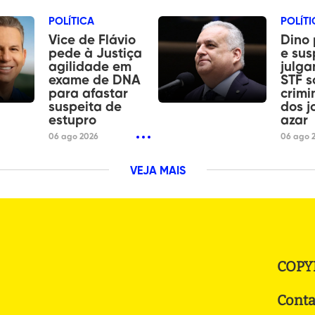
POLÍTICA
POLÍTI
Vice de Flávio
Dino 
pede à Justiça
e su
agilidade em
julg
exame de DNA
STF s
para afastar
crimi
suspeita de
dos j
estupro
azar
06 ago 2026
06 ago 
VEJA MAIS
COPY
Conta