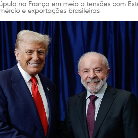
cúpula na França em meio a tensões com Es
omércio e exportações brasileiras