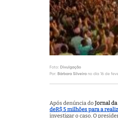
Foto:
Divulgação
Por:
Bárbara Silveira
no dia 16 de feve
Após denúncia do
Jornal d
deR$ 5 milhões para a real
investigar o caso. O presi