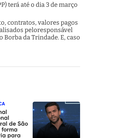
P) terá até o dia 3 de março
o, contratos, valores pagos
nalisados peloresponsável
o Borba da Trindade. E, caso
CA
nal
onal
oral de São
 forma
ia para