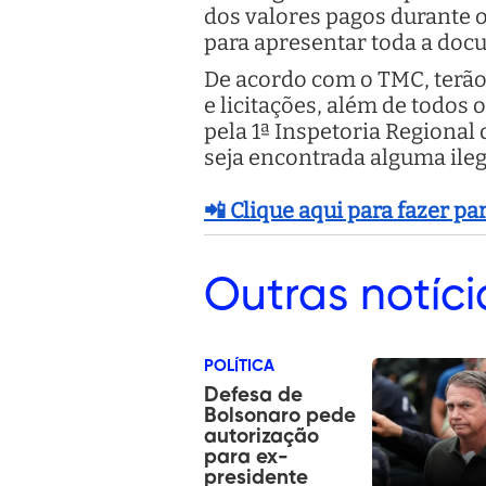
dos valores pagos durante os
para apresentar toda a doc
De acordo com o TMC, terão 
e licitações, além de todos
pela 1ª Inspetoria Regional
seja encontrada alguma ileg
📲 Clique aqui para fazer p
Outras
notíci
POLÍTICA
Defesa de
Bolsonaro pede
autorização
para ex-
presidente