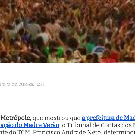
reiro de 2016 às 15:21
a Metrópole
, que mostrou que
a prefeitura de Ma
ização do Madre Verão
, o Tribunal de Contas dos
dente do TCM, Francisco Andrade Neto, determin