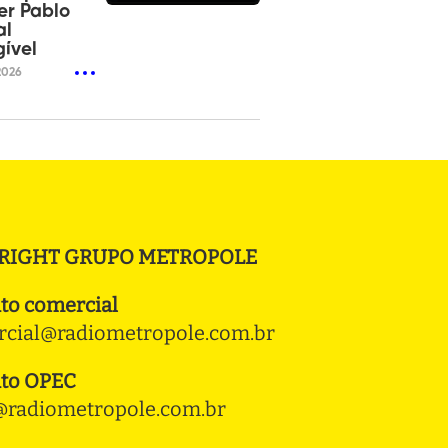
er Pablo
al
gível
2026
RIGHT GRUPO METROPOLE
to comercial
cial@radiometropole.com.br
to OPEC
radiometropole.com.br