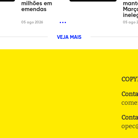
milhões em
mant
emendas
Març
inele
05 ago 2026
05 ago 
VEJA MAIS
COPY
Conta
comer
Conta
opec@