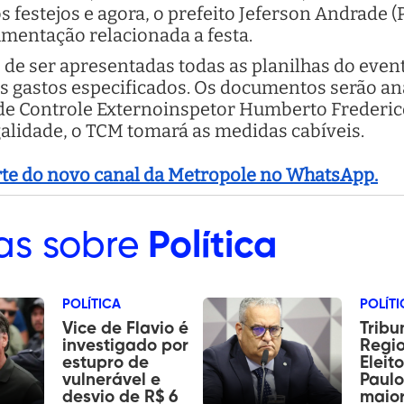
 festejos e agora, o prefeito Jeferson Andrade (P
umentação relacionada a festa.
de ser apresentadas todas as planilhas do event
 os gastos especificados. Os documentos serão a
 de Controle Externoinspetor Humberto Frederic
alidade, o TCM tomará as medidas cabíveis.
arte do novo canal da Metropole no WhatsApp.
as sobre
Política
POLÍTICA
POLÍTI
Vice de Flavio é
Tribu
investigado por
Regi
estupro de
Eleit
vulnerável e
Paulo
desvio de R$ 6
maior