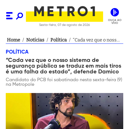
OUÇA AO
VIVO
Sexta-feira, 07 de agosto de 2026
Home
/
Notícias
/
Política
/
“Cada vez que o nosso
sistema de segurança
POLÍTICA
pública se traduz em
“Cada vez que o nosso sistema de
mais tiros é uma falha
segurança pública se traduz em mais tiros
do estado”, defende
é uma falha do estado”, defende Damico
Damico
Candidato do PCB foi sabatinado nesta sexta-feira (9)
na Metropole