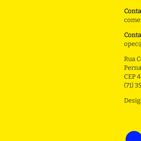
Conta
comer
Conta
opec@
Rua C
Pern
CEP 4
(71) 
Desig