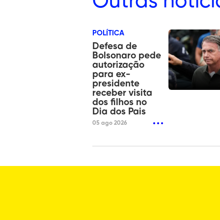
Outras
notíci
POLÍTICA
Defesa de
Bolsonaro pede
autorização
para ex-
presidente
receber visita
dos filhos no
Dia dos Pais
05 ago 2026