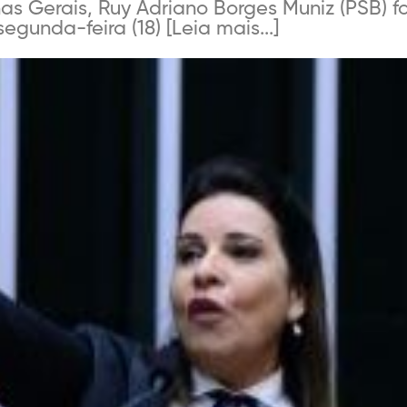
s Gerais, Ruy Adriano Borges Muniz (PSB) foi
gunda-feira (18) [Leia mais...]