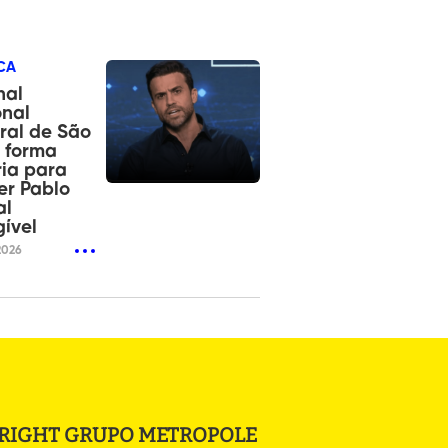
CA
nal
onal
oral de São
 forma
ia para
er Pablo
al
gível
2026
RIGHT GRUPO METROPOLE