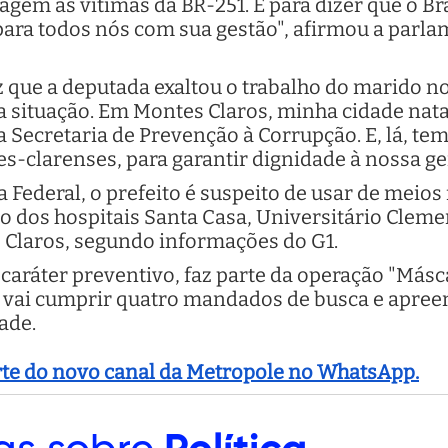
em às vítimas da BR-­251. É para dizer que o Bras
para todos nós com sua gestão", afirmou a parl
ez que a deputada exaltou o trabalho do marido 
situação. Em Montes Claros, minha cidade natal
a Secretaria de Prevenção à Corrupção. E, lá, te
s-clarenses, para garantir dignidade à nossa gen
a Federal, o prefeito é suspeito de usar de meios
o dos hospitais Santa Casa, Universitário Cleme
 Claros, segundo informações do G1.
caráter preventivo, faz parte da operação "Másca
 vai cumprir quatro mandados de busca e apreen
ade.
arte do novo canal da Metropole no WhatsApp.