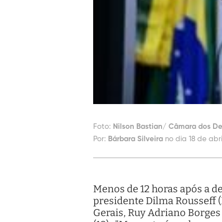
Foto:
Nilson Bastian/ Câmara dos D
Por:
Bárbara Silveira
no dia 18 de abri
Menos de 12 horas após a de
presidente Dilma Rousseff (
Gerais, Ruy Adriano Borges 