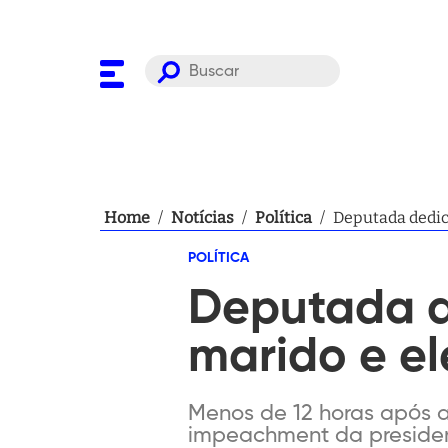
Home
/
Notícias
/
Política
/
Deputada dedica
POLÍTICA
Deputada d
marido e el
Menos de 12 horas após a 
impeachment da president