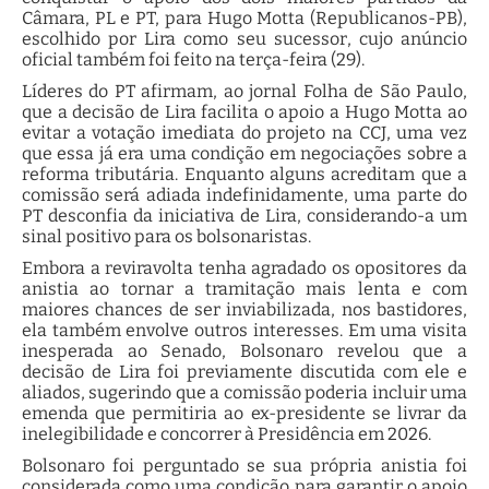
Câmara, PL e PT, para Hugo Motta (Republicanos-PB),
escolhido por Lira como seu sucessor, cujo anúncio
oficial também foi feito na terça-feira (29).
Líderes do PT afirmam, ao jornal Folha de São Paulo,
que a decisão de Lira facilita o apoio a Hugo Motta ao
evitar a votação imediata do projeto na CCJ, uma vez
que essa já era uma condição em negociações sobre a
reforma tributária. Enquanto alguns acreditam que a
comissão será adiada indefinidamente, uma parte do
PT desconfia da iniciativa de Lira, considerando-a um
sinal positivo para os bolsonaristas.
Embora a reviravolta tenha agradado os opositores da
anistia ao tornar a tramitação mais lenta e com
maiores chances de ser inviabilizada, nos bastidores,
ela também envolve outros interesses. Em uma visita
inesperada ao Senado, Bolsonaro revelou que a
decisão de Lira foi previamente discutida com ele e
aliados, sugerindo que a comissão poderia incluir uma
emenda que permitiria ao ex-presidente se livrar da
inelegibilidade e concorrer à Presidência em 2026.
Bolsonaro foi perguntado se sua própria anistia foi
considerada como uma condição para garantir o apoio