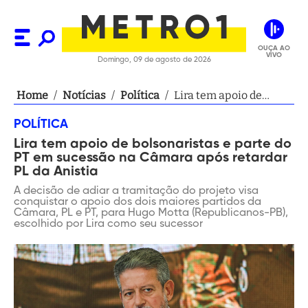
OUÇA AO
VIVO
Domingo, 09 de agosto de 2026
Home
/
Notícias
/
Política
/
Lira tem apoio de
bolsonaristas e parte
POLÍTICA
do PT em sucessão na
Lira tem apoio de bolsonaristas e parte do
Câmara após retardar
PT em sucessão na Câmara após retardar
PL da Anistia
PL da Anistia
A decisão de adiar a tramitação do projeto visa
conquistar o apoio dos dois maiores partidos da
Câmara, PL e PT, para Hugo Motta (Republicanos-PB),
escolhido por Lira como seu sucessor