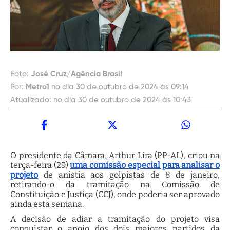
Foto:
José Cruz/Agência Brasil
Por:
Metro1
no dia 30 de outubro de 2024 às 09:14
Atualizado:
no dia 30 de outubro de 2024 às 10:43
O presidente da Câmara, Arthur Lira (PP-AL), criou na
terça-feira (29)
uma comissão especial para analisar o
projeto
de anistia aos golpistas de 8 de janeiro,
retirando-o da tramitação na Comissão de
Constituição e Justiça (CCJ), onde poderia ser aprovado
ainda esta semana.
A decisão de adiar a tramitação do projeto visa
conquistar o apoio dos dois maiores partidos da