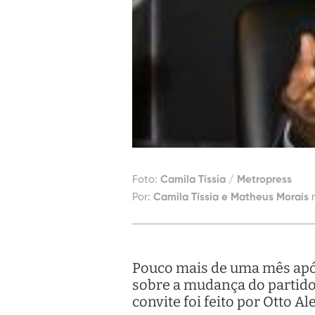
Foto:
Camila Tíssia / Metropress
Por:
Camila Tíssia e Matheus Morais
Pouco mais de uma mês após 
sobre a mudança do partido,
convite foi feito por Otto A