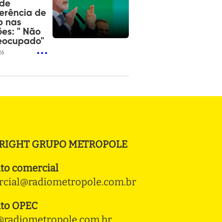
 de
ferência de
p nas
ões: " Não
eocupado"
26
RIGHT GRUPO METROPOLE
to comercial
cial@radiometropole.com.br
to OPEC
radiometropole.com.br