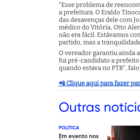
"Esse problema de reencontr
a prefeitura. O Eraldo Tino
das desavenças dele com Joã
médico do Vitória, Otto Al
não era fácil. Estávamos com
partido, mas a tranquilidad
O vereador garantiu ainda a
fui pré-candidato a prefeit
quando estava no PTB", fal
📲 Clique aqui para fazer p
Outras
notíci
POLÍTICA
Em evento nos