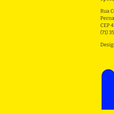
Rua C
Pern
CEP 4
(71) 
Desig