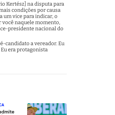
io Kertész] na disputa para
 mais condições por causa
 um vice para indicar, o
tar você naquele momento,
 vice-presidente nacional do
ré-candidato a vereador. Eu
 Eu era protagonista
CA
admite