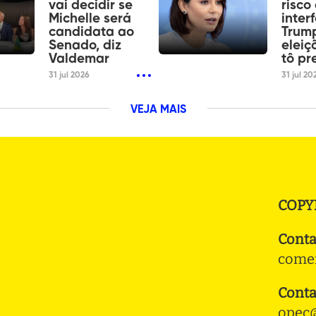
vai decidir se
risco
Michelle será
inter
candidata ao
Trum
Senado, diz
eleiç
Valdemar
tô pr
31 jul 2026
31 jul 20
VEJA MAIS
COPY
Conta
comer
Conta
opec@