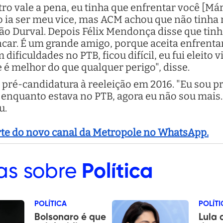
o vale a pena, eu tinha que enfrentar você [Már
co ia ser meu vice, mas ACM achou que não tinha
o Durval. Depois Félix Mendonça disse que tinha
encar. É um grande amigo, porque aceita enfren
 dificuldades no PTB, ficou difícil, eu fui eleito
e é melhor do que qualquer perigo", disse.
 pré-candidatura à reeleição em 2016. "Eu sou p
o enquanto estava no PTB, agora eu não sou mais.
ou.
arte do novo canal da Metropole no WhatsApp.
as sobre
Política
POLÍTICA
POLÍTI
Bolsonaro é que
Lula 