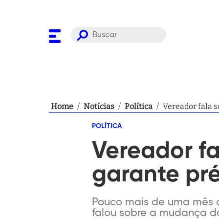
Home
/
Notícias
/
Política
/
Vereador fala s
POLÍTICA
Vereador f
garante pr
Pouco mais de uma mês ap
falou sobre a mudança do 