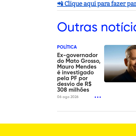
📲 Clique aqui para fazer p
Outras
notíci
POLÍTICA
Ex-governador
do Mato Grosso,
Mauro Mendes
é investigado
pela PF por
desvio de R$
308 milhões
06 ago 2026