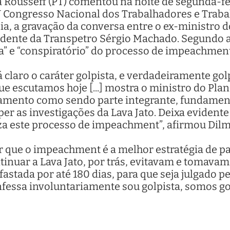
 Rousseff (PT) comentou na noite de segunda-fei
V Congresso Nacional dos Trabalhadores e Traba
ília, a gravação da conversa entre o ex-ministr
dente da Transpetro Sérgio Machado. Segundo a p
sta” e “conspiratório” do processo de impeachment
á claro o caráter golpista, e verdadeiramente gol
e escutamos hoje [...] mostra o ministro do Pl
mento como sendo parte integrante, fundamenta
er as investigações da Lava Jato. Deixa evidente 
iza este processo de impeachment”, afirmou Dil
r que o impeachment é a melhor estratégia de par
tinuar a Lava Jato, por trás, evitavam e tomava
afastada por até 180 dias, para que seja julgado 
nfessa involuntariamente sou golpista, somos go