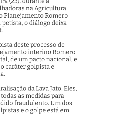
ra (23), durante a
lhadoras na Agricultura
o do Planejamento Romero
etista, o diálogo deixa
.
pista deste processo de
anejamento interino Romero
l, de um pacto nacional, e
o caráter golpista e
ma.
alisação da Lava Jato. Eles,
m todas as medidas para
pedido fraudulento. Um dos
lpistas e o golpe está em