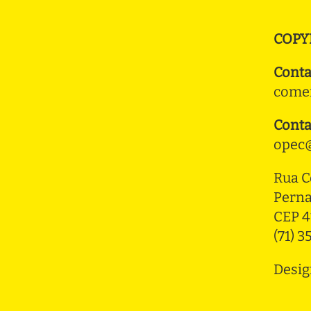
COPY
Conta
comer
Conta
opec@
Rua C
Pern
CEP 4
(71) 
Desig