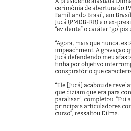
A presidente afastada Dilma
cerimônia de abertura do I
Familiar do Brasil, em Bras
Jucá (PMDB-RR) e o ex-presi
“evidente” o caráter “golpi
“Agora, mais que nunca, est
impeachment. A gravação qu
Jucá defendendo meu afasta
tinha por objetivo interromp
conspiratório que caracter
“Ele [Jucá] acabou de revela
que diziam que era para con
paralisar”, completou. “Fui 
principais articuladores co
curso”, ressaltou Dilma.