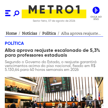
OUÇA AO
VIVO
Sexta-feira, 07 de agosto de 2026
Home
/
Notícias
/
Política
/
Alba aprova reajuste
escalonado de 5,3%
POLÍTICA
para professores
Alba aprova reajuste escalonado de 5,3%
estaduais
para professores estaduais
Segundo o Governo do Estado, o reajuste garantirá
vencimentos acima do piso nacional, fixado em R$
5.130,64 para 40 horas semanais em 2026