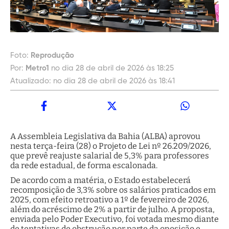
Foto:
Reprodução
Por:
Metro1
no dia 28 de abril de 2026 às 18:25
Atualizado:
no dia 28 de abril de 2026 às 18:41
A Assembleia Legislativa da Bahia (ALBA) aprovou
nesta terça-feira (28) o Projeto de Lei nº 26.209/2026,
que prevê reajuste salarial de 5,3% para professores
da rede estadual, de forma escalonada.
De acordo com a matéria, o Estado estabelecerá
recomposição de 3,3% sobre os salários praticados em
2025, com efeito retroativo a 1º de fevereiro de 2026,
além do acréscimo de 2% a partir de julho. A proposta,
enviada pelo Poder Executivo, foi votada mesmo diante
de tentativas de obstrução por parte da oposição e