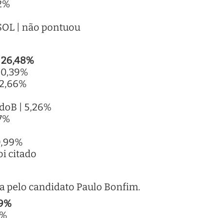
 2%
PSOL | não pontuou
 26,48%
 20,39%
12,66%
doB | 5,26%
77%
%
0,99%
oi citado
 pelo candidato Paulo Bonfim.
39%
8%