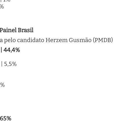
0%
 Painel Brasil
da pelo candidato Herzem Gusmão (PMDB)
| 44,4%
%
 | 5,5%
3%
| 65%