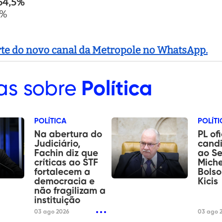
64,5%
4%
arte do novo canal da Metropole no WhatsApp.
as sobre
Política
POLÍTICA
POLÍTI
Na abertura do
PL ofi
Judiciário,
cand
Fachin diz que
ao S
críticas ao STF
Miche
fortalecem a
Bolso
democracia e
Kicis
não fragilizam a
instituição
03 ago 2026
03 ago 