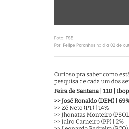
Foto:
TSE
Por:
Felipe Paranhos
no dia 02 de out
Curioso pra saber como está
pesquisa de cada um dos sete
Feira de Santana | 1.10 | Ibo
>> José Ronaldo (DEM) | 69
>> Zé Neto (PT) | 14%
>> Jhonatas Monteiro (PSOL
>> Jairo Carneiro (PP) | 2%
>> Leonardo Pedreira (PCO) 