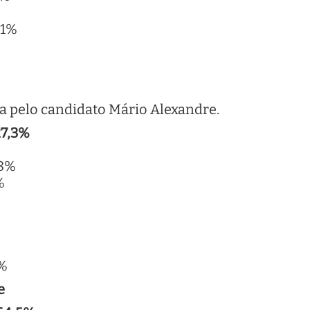
 1%
 pelo candidato Mário Alexandre.
27,3%
,8%
%
7%
e