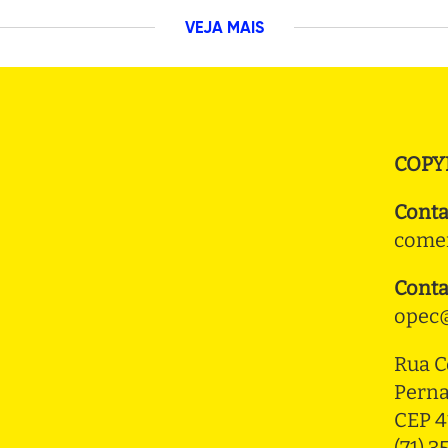
VEJA MAIS
COPY
Conta
comer
Conta
opec@
Rua C
Pern
CEP 4