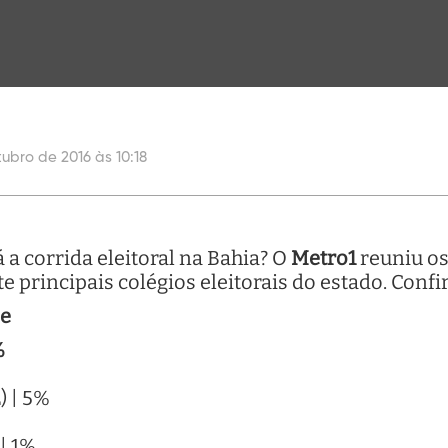
ubro de 2016 às 10:18
 a corrida eleitoral na Bahia? O
Metro1
reuniu os
 principais colégios eleitorais do estado. Confir
pe
%
) | 5%
| 1%