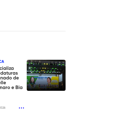
CA
cializa
idaturas
enado de
lle
naro e Bia
2026