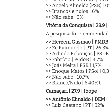
>> Ângelo Almeida (PSB) | 
>> Brancos e nulos | 6%
>> Não sabe | 3%
Vitória da Conquista | 28.9 |
A pesquisa foi encomenda
>> Herzem Gusmão | PMDB
>> Zé Raimundo | PT | 26,3
>> Arlindo Rebouças | PSDB
>> Fabrício | PCdoB | 4,7%
>> Joás Meira | PSB | 1,7%
>> Enoque Matos | PSol | 0,
>> Não sabe | 10,7%
>> Branco/Nulo | 6.40%).
Camaçari | 27.9 | Ibope
>> Antônio Elinaldo | DEM 
>> Luiz Caetano | PT | 32%