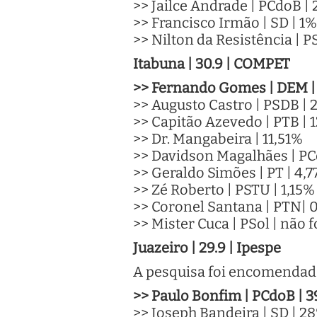
>> Jailce Andrade | PCdoB |
>> Francisco Irmão | SD | 1%
>> Nilton da Resistência | 
Itabuna | 30.9 | COMPET
>> Fernando Gomes | DEM |
>> Augusto Castro | PSDB |
>> Capitão Azevedo | PTB | 
>> Dr. Mangabeira | 11,51%
>> Davidson Magalhães | PC
>> Geraldo Simões | PT | 4,
>> Zé Roberto | PSTU | 1,15
>> Coronel Santana | PTN| 
>> Mister Cuca | PSol | não f
Juazeiro | 29.9 | Ipespe
A pesquisa foi encomendada
>> Paulo Bonfim | PCdoB | 
>> Joseph Bandeira | SD | 2