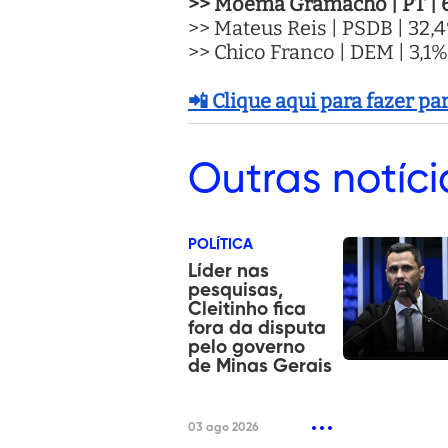
>> Moema Gramacho | PT | 
>> Mateus Reis | PSDB | 32,
>> Chico Franco | DEM | 3,1%
📲 Clique aqui para fazer p
Outras
notíci
POLÍTICA
Líder nas
pesquisas,
Cleitinho fica
fora da disputa
pelo governo
de Minas Gerais
03 ago 2026