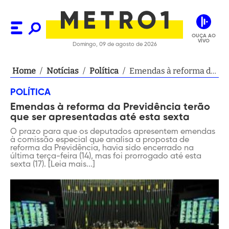
OUÇA AO
VIVO
Domingo, 09 de agosto de 2026
Home
/
Notícias
/
Política
/
Emendas à reforma da
Previdência terão que
POLÍTICA
ser apresentadas até
Emendas à reforma da Previdência terão
esta sexta
que ser apresentadas até esta sexta
O prazo para que os deputados apresentem emendas
à comissão especial que analisa a proposta de
reforma da Previdência, havia sido encerrado na
última terça-feira (14), mas foi prorrogado até esta
sexta (17). [Leia mais...]