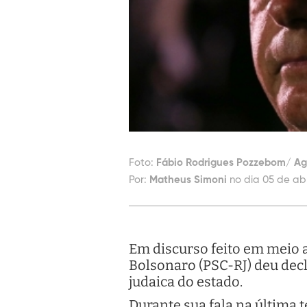
Foto:
Fábio Rodrigues Pozzebom/ Agê
Por:
Matheus Simoni
no dia 05 de abr
Em discurso feito em meio a
Bolsonaro (PSC-RJ) deu de
judaica do estado.
Durante sua fala na última 