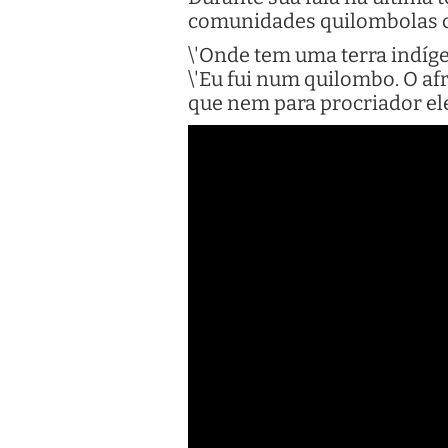
comunidades quilombolas ca
\'Onde tem uma terra indíge
\'Eu fui num quilombo. O af
que nem para procriador ele 