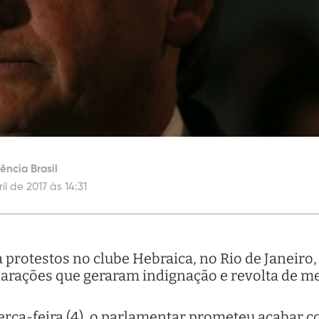
ncia Brasil
il de 2017 às 14:31
 protestos no clube Hebraica, no Rio de Janeiro, 
clarações que geraram indignação e revolta de
terça-feira (4), o parlamentar prometeu acabar 