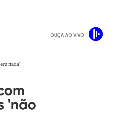
OUÇA AO VIVO
zem nada'
 com
s 'não