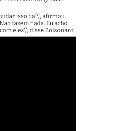
dar isso daí\', afirmou.
. Não fazem nada. Eu acho
com eles\', disse Bolsonaro.