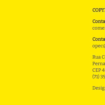
COPY
Conta
comer
Conta
opec@
Rua C
Pern
CEP 4
(71) 
Desig