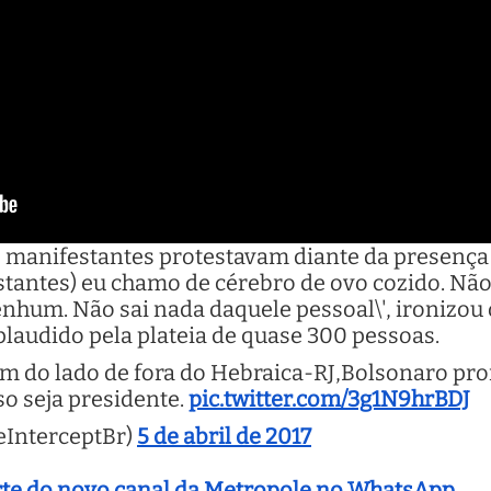
, manifestantes protestavam diante da presença
tantes) eu chamo de cérebro de ovo cozido. Não 
enhum. Não sai nada daquele pessoal\', ironizou
aplaudido pela plateia de quase 300 pessoas.
m do lado de fora do Hebraica-RJ,Bolsonaro pr
o seja presidente.
pic.twitter.com/3g1N9hrBDJ
eInterceptBr)
5 de abril de 2017
arte do novo canal da Metropole no WhatsApp.