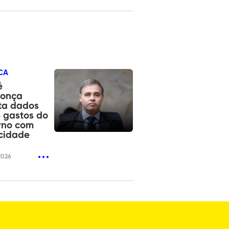
CA
é
onça
ita dados
 gastos do
rno com
cidade
2026