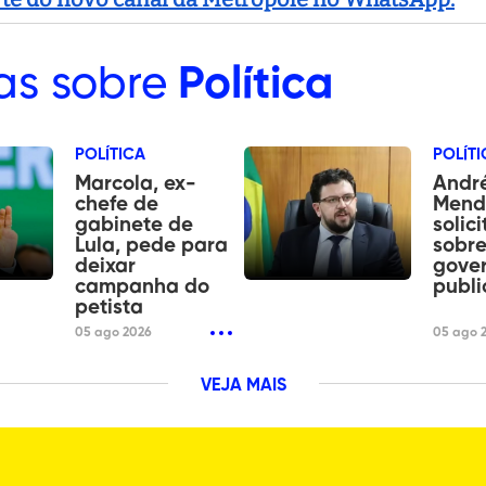
as sobre
Política
POLÍTICA
POLÍTI
Marcola, ex-
Andr
chefe de
Mend
gabinete de
solic
Lula, pede para
sobre
deixar
gove
campanha do
publi
petista
05 ago 2026
05 ago 
VEJA MAIS