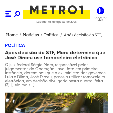
OUÇA AO
VIVO
Sábado, 08 de agosto de 2026
Home
/
Notícias
/
Política
/
Após decisão do STF,
Moro determina que
POLÍTICA
José Dirceu use
Após decisão do STF, Moro determina que
tornozeleira
José Dirceu use tornozeleira eletrônica
eletrônica
O juiz federal Sérgio Moro, responsável pelos
julgamentos da Operação Lava Jato em primeira
instância, determinou que o ex-ministro dos governos
Lula e Dilma, José Dirceu, passe a utilizar tornozeleira
eletrônica, em decisão divulgada nesta quarta-feira
(3). [Leia mais...]