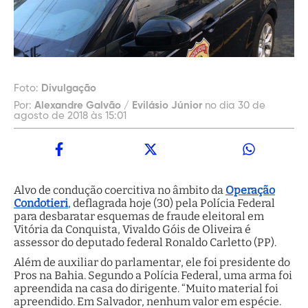
Foto:
Divulgação
Por:
Alexandre Galvão / Evilásio Júnior
no dia 30 de
agosto de 2018 às 15:01
Alvo de condução coercitiva no âmbito da
Operação
Condotieri
, deflagrada hoje (30) pela Polícia Federal
para desbaratar esquemas de fraude eleitoral em
Vitória da Conquista, Vivaldo Góis de Oliveira é
assessor do deputado federal Ronaldo Carletto (PP).
Além de auxiliar do parlamentar, ele foi presidente do
Pros na Bahia. Segundo a Polícia Federal, uma arma foi
apreendida na casa do dirigente. “Muito material foi
apreendido. Em Salvador, nenhum valor em espécie.