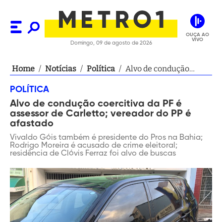
OUÇA AO
VIVO
Domingo, 09 de agosto de 2026
Home
/
Notícias
/
Política
/
Alvo de condução
coercitiva da PF é
POLÍTICA
assessor de Carletto;
Alvo de condução coercitiva da PF é
vereador do PP é
assessor de Carletto; vereador do PP é
afastado
afastado
Vivaldo Góis também é presidente do Pros na Bahia;
Rodrigo Moreira é acusado de crime eleitoral;
residência de Clóvis Ferraz foi alvo de buscas