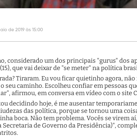
aio de 2019 às 15:00
o, considerado um dos principais "gurus" dos ap
5), que vai deixar de "se meter" na política brasi
rada? Tiraram. Eu vou ficar quietinho agora, não
eu o seu caminho. Escolheu confiar em pessoas 
nar", afirmou, em conversa em vídeo com o site C
tou decidindo hoje, é me ausentar temporariame
 miudezas das política, porque se tornou uma co
nha boca. Não tem problema. Vocês se virem aí
a Secretaria de Governo da Presidência)", compl
tritos.