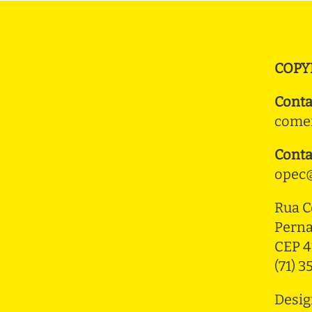
COPY
Conta
comer
Conta
opec@
Rua C
Pern
CEP 4
(71) 
Desig