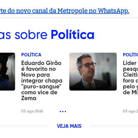
arte do novo canal da Metropole no WhatsApp.
as sobre
Política
POLÍTICA
POLÍTI
Eduardo Girão
Líder
é favorito no
pesqu
Novo para
Cleit
integrar chapa
fora 
"puro-sangue"
pelo 
como vice de
de Mi
Zema
03 ago 2026
03 ago 
VEJA MAIS