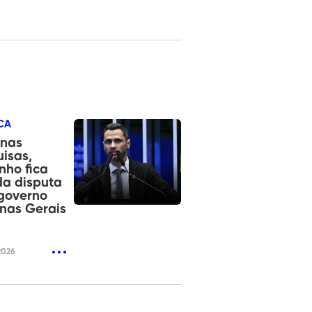
CA
 nas
isas,
inho fica
da disputa
governo
nas Gerais
2026