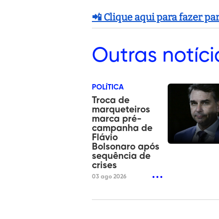
📲 Clique aqui para fazer p
Outras
notíci
POLÍTICA
Troca de
marqueteiros
marca pré-
campanha de
Flávio
Bolsonaro após
sequência de
crises
03 ago 2026