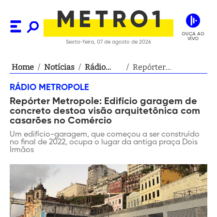
OUÇA AO
VIVO
Sexta-feira, 07 de agosto de 2026
Home
/
Notícias
/
Rádio
/
Repórter
Metropole
Metropole: Edifício
RÁDIO METROPOLE
garagem de
Repórter Metropole: Edifício garagem de
concreto destoa
concreto destoa visão arquitetônica com
visão arquitetônica
casarões no Comércio
com casarões no
Um edifício-garagem, que começou a ser construído
Comércio
no final de 2022, ocupa o lugar da antiga praça Dois
Irmãos