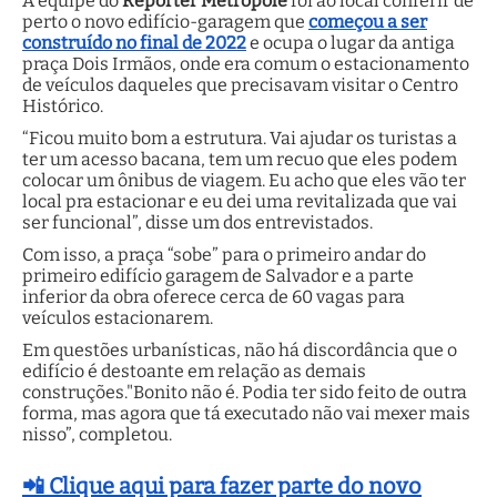
A equipe do
Repórter Metropole
foi ao local conferir de
perto o novo edifício-garagem que
começou a ser
construído no final de 2022
e ocupa o lugar da antiga
praça Dois Irmãos, onde era comum o estacionamento
de veículos daqueles que precisavam visitar o Centro
Histórico.
“Ficou muito bom a estrutura. Vai ajudar os turistas a
ter um acesso bacana, tem um recuo que eles podem
colocar um ônibus de viagem. Eu acho que eles vão ter
local pra estacionar e eu dei uma revitalizada que vai
ser funcional”, disse um dos entrevistados.
Com isso, a praça “sobe” para o primeiro andar do
primeiro edifício garagem de Salvador e a parte
inferior da obra oferece cerca de 60 vagas para
veículos estacionarem.
Em questões urbanísticas, não há discordância que o
edifício é destoante em relação as demais
construções."Bonito não é. Podia ter sido feito de outra
forma, mas agora que tá executado não vai mexer mais
nisso”, completou.
📲 Clique aqui para fazer parte do novo